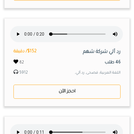
رد آلي شركة شهم
$152/ دقيقة
46 طلب
82
اللغة العربية, فصحى, رد آلي,
5912
احجز الآن