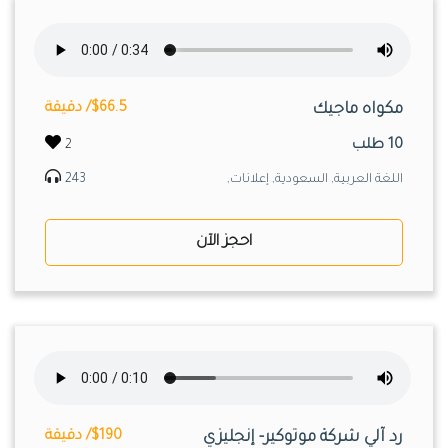
مكواه ماجيك
$66.5/ دقيقة
10 طلب
2
اللغة العربية, السعودية, إعلانات,
243
احجز الآن
رد آلي شركة موتوكير- إنجليزي
$190/ دقيقة