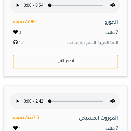
الجورو
$190/ دقيقة
7 طلب
3
اللغة العربية, السعودية, إعلانات,
151
احجز الآن
الموروث المسيحي
$237.5/ دقيقة
7 طلب
1