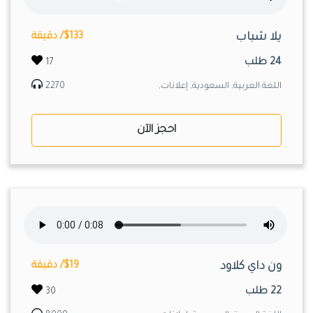
يلا شباب
$133/ دقيقة
24 طلب
17
اللغة العربية, السعودية, إعلانات,
2270
احجز الآن
ون داي كلاود
$19/ دقيقة
22 طلب
30