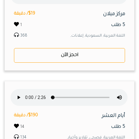
مركز ميلان
$19/ دقيقة
5 طلب
1
اللغة العربية, السعودية, إعلانات,
368
احجز الآن
أيام العشر
$190/ دقيقة
5 طلب
14
اللغة العربية, فصحى, تقارير وأخبار,
134