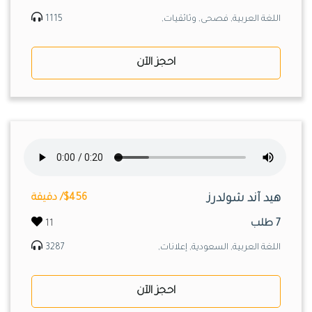
اللغة العربية, فصحى, وثائقيات,
1115
احجز الآن
هيد آند شولدرز
$456/ دقيقة
7 طلب
11
اللغة العربية, السعودية, إعلانات,
3287
احجز الآن