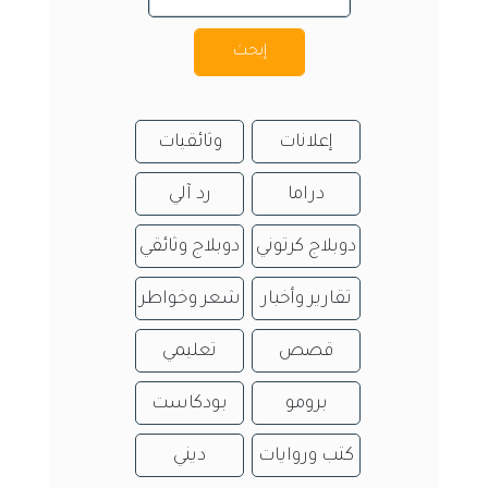
إبحث
إعلانات
وثائقيات
دراما
رد آلي
دوبلاج كرتوني
دوبلاج وثائقي
تقارير وأخبار
شعر وخواطر
قصص
تعليمي
برومو
بودكاست
كتب وروايات
ديني