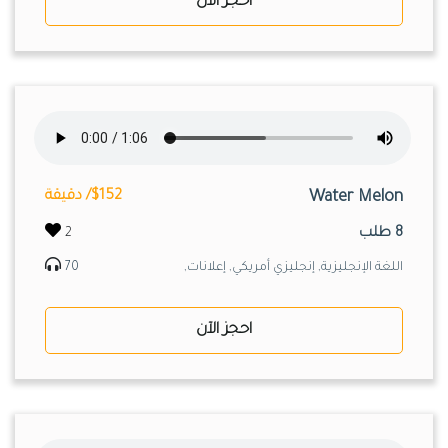
احجز الآن
Water Melon
$152/ دقيقة
8 طلب
2
اللغة الإنجليزية, إنجليزي أمريكي, إعلانات,
70
احجز الآن