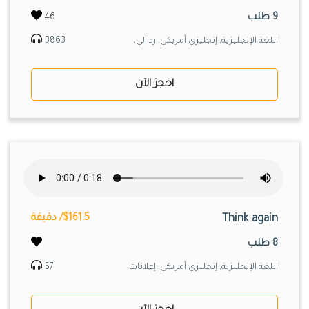
9 طلب
46
اللغة الإنجليزية, إنجليزي أمريكي, رد آلي,
3863
احجز الآن
Think again
$161.5/ دقيقة
8 طلب
اللغة الإنجليزية, إنجليزي أمريكي, إعلانات,
57