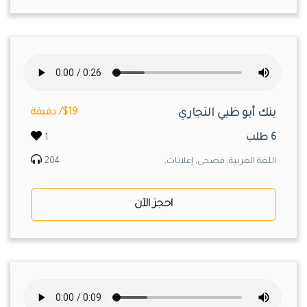
بنك أبو ظبي التجاري
$19/ دقيقة
6 طلب
1
اللغة العربية, فصحى, إعلانات,
204
احجز الآن