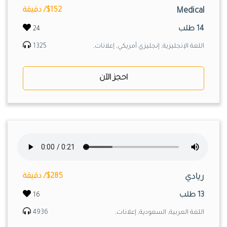
Medical
$152/ دقيقة
14 طلب
24
اللغة الإنجليزية, إنجليزي أمريكي, إعلانات,
1325
احجز الآن
ريادي
$285/ دقيقة
13 طلب
16
اللغة العربية, السعودية, إعلانات,
4936