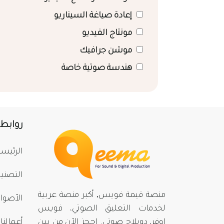
إعادة صياغة السيناريو
مونتاج الفيديو
موشن جرافيك
هندسة صوتية خاصة
روابط
الرئيسي
التصني
منصة قيمة فويس, أكبر منصة عربية
الأصوا
لخدمات التعليق الصوتي، فويس
اوفر، دوبلاج صوتي. احجز الآن من بينِ
أعمالنا