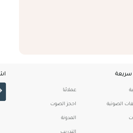
 سريعة
اشت
ة
عملائنا
فات الصوتية
احجز الصوت
ت
المدونة
التدريب