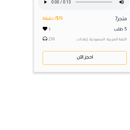
متجر7
$76/ دقيقة
5 طلب
3
اللغة العربية, السعودية, إعلانات,
230
احجز الآن