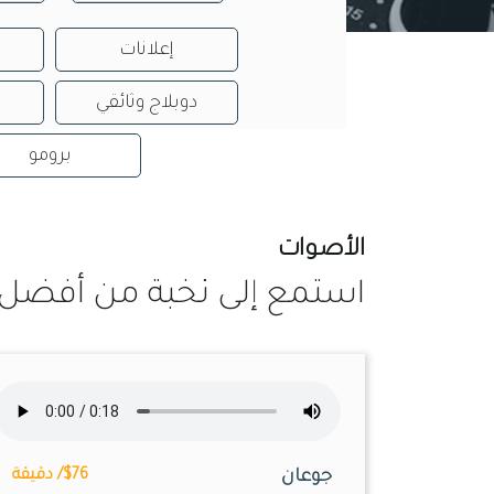
إعلانات
دوبلاج وثائقي
برومو
الأصوات
استمع إلى نخبة من أفضل 
جوعان
$76/ دقيقة