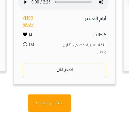
أيام العشر
$190/
دقيقة
5 طلب
14
اللغة العربية, فصحى, تقارير
134
وأخبار,
احجز الآن
تحميل المزيد