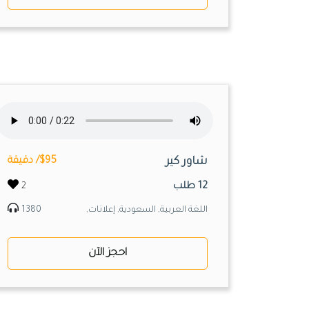
شاور كير
$95/ دقيقة
12 طلب
2
اللغة العربية, السعودية, إعلانات,
1380
احجز الآن