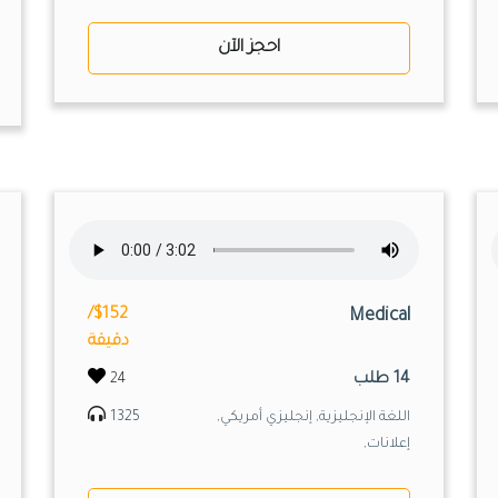
احجز الآن
$152/
Medical
دقيقة
14 طلب
24
اللغة الإنجليزية, إنجليزي أمريكي,
1325
إعلانات,