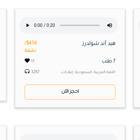
هيد آند شولدرز
$456/
دقيقة
7 طلب
11
اللغة العربية, السعودية, إعلانات,
3287
احجز الآن