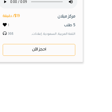
مركز ميلان
$19/ دقيقة
5 طلب
1
اللغة العربية, السعودية, إعلانات,
368
احجز الآن