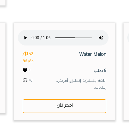
$152/
Water Melon
دقيقة
8 طلب
2
اللغة الإنجليزية, إنجليزي أمريكي,
70
إعلانات,
احجز الآن