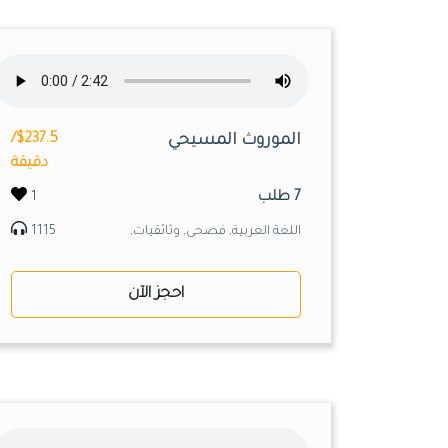
الموروث المسيحي
$237.5/
دقيقة
7 طلب
1
اللغة العربية, فصحى, وثائقيات,
1115
احجز الآن