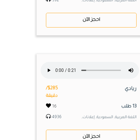
اللغة العربية, السعودية, إعلانات,
392
احجز الآن
ريادي
$285/
دقيقة
13 طلب
16
اللغة العربية, السعودية, إعلانات,
4936
احجز الآن