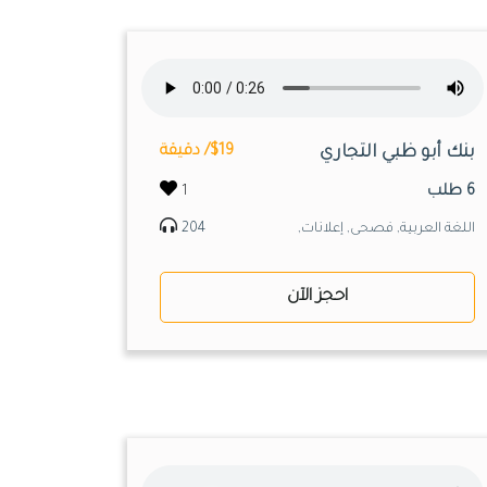
بنك أبو ظبي التجاري
$19/ دقيقة
6 طلب
1
اللغة العربية, فصحى, إعلانات,
204
احجز الآن