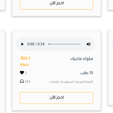
احجز الآن
مكواه ماجيك
$66.5/
دقيقة
10 طلب
2
اللغة العربية, السعودية, إعلانات,
243
احجز الآن