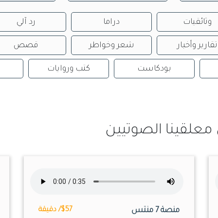
وثائقيات
دراما
رد آلي
تقارير وأخبار
شعر وخواطر
قصص
بودكاست
كتب وروايات
معلقينا الصوتيين
منصة 7 منتس
$57/ دقيقة