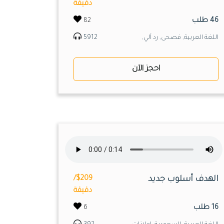
دقيقة
46 طلب
82
اللغة العربية, فصحى, رد آلي,
5912
احجز الآن
الهدف أسلوب جديد
$209/
دقيقة
16 طلب
6