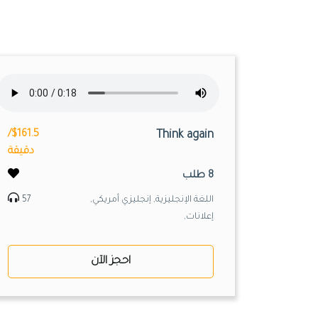
$161.5/
Think again
دقيقة
8 طلب
اللغة الإنجليزية, إنجليزي أمريكي,
57
إعلانات,
احجز الآن