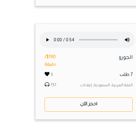
الجورو
$190/
دقيقة
7 طلب
3
اللغة العربية, السعودية, إعلانات,
151
احجز الآن