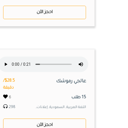
احجز الآن
عالجي رموشك
$28.5/
دقيقة
15 طلب
6
اللغة العربية, السعودية, إعلانات,
298
احجز الآن