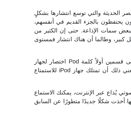
ر الحديثة والتي توسع انتشارها بشكلٍ
لون يحتفظون بالجزء القديم في أنفسهم،
ببعض سمات الإذاعة. حتى إن الكثير من
كل كبير، وطالما أن هناك انتشار فمستوى
تتطلب خطوات صناعة البودكاست الصوتي معرفة ماذا تعني كلمة بودكاست، والتي تنقسم إلى قسمين أولاً كلمة Pod اختصار لجهاز
شركة أبل “iPod” والجزء الآخر cast اختصار لمصطلح “Broadcast” والذي يعني الإذاعة، ولا يعني ذلك أن تمتلك جهاز iPod للاستمتاع
تي يُذاع عبر الإنترنت، يمكنك الاستماع
ها أخذت شكلًا جديدًا متطورًا عن السابق