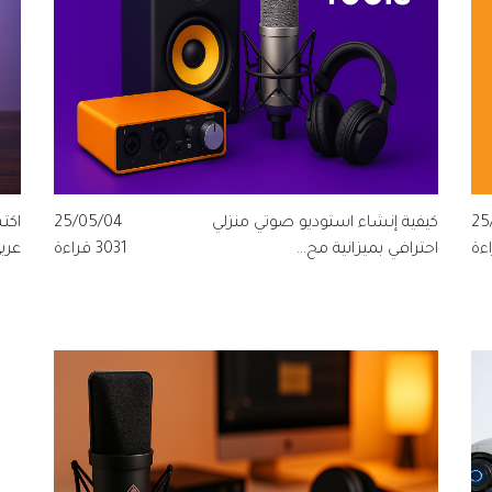
25
كيفية إنشاء استوديو صوتي منزلي
25/05/04
اكت
احترافي بميزانية مح...
3031 قراءة
عرب