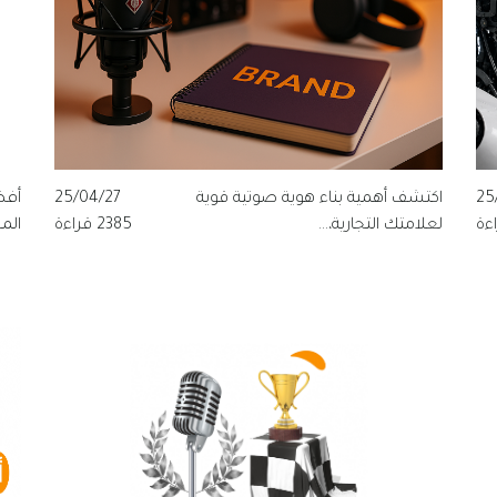
25
اكتشف أهمية بناء هوية صوتية قوية
25/04/27
أفض
لعلامتك التجارية،...
2385 قراءة
المج