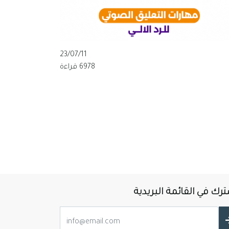
23/07/11
6978 قراءة
رك في القائمة البريدية