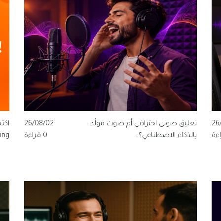
26
تعليق صوتي احترافي أم صوت مولّد
26/08/02
بالذكاء الاصطناعي؟...
0 قراءة
randing