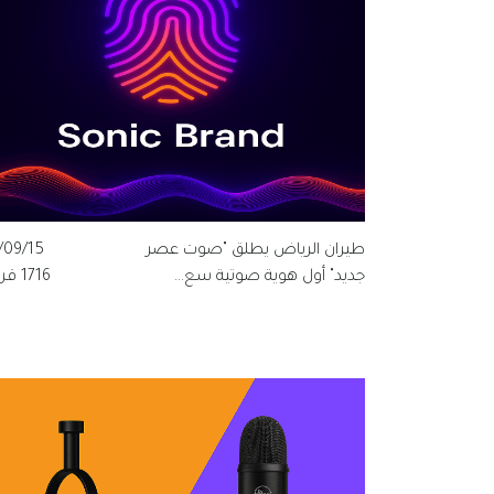
طيران الرياض يطلق "صوت عصر
/09/15
جديد" أول هوية صوتية سع...
1716 قراءة