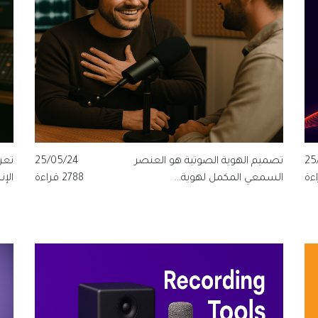
25
تصميم الهوية الصوتية هو العنصر
25/05/24
تعر
السمعي المكمل لهوية...
2788 قراءة
الإن