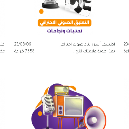
23
اكتشف أسرار بناء صوت احترافي
23/08/06
اكت
يعزز هوية علامتك التج...
7558 قراءة
حضور