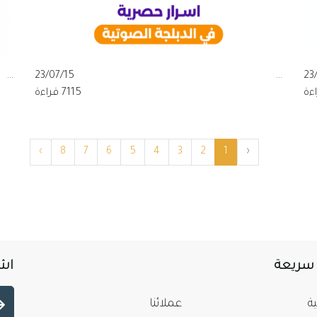
...
23/07/15
...
23
7115 قراءة
›
8
7
6
5
4
3
2
1
‹
 سريعة
اشت
ة
عملائنا