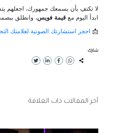
لا تكتفِ بأن يسمعك جمهورك، اجعلهم يتذك
ابدأ اليوم مع
قيمة فويس
، وانطلق ببصم
📩
احجز استشارتك الصوتية لعلامتك التجار
شارك
آخر المقالات ذات العلاقة