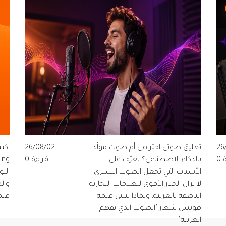
26
تعليق صوتي احترافي أم صوت مولّد
26/08/02
0
بالذكاء الاصطناعي؟ تعرّف على
قراءة 0
الأسباب التي تجعل الصوت البشري
الل
لا يزال الخيار الأقوى للعلامات التجارية
وال
الناطقة بالعربية، ولماذا تتبنى قيمة
قيم
فويس شعار "الصوت الذي يفهم
العربية".