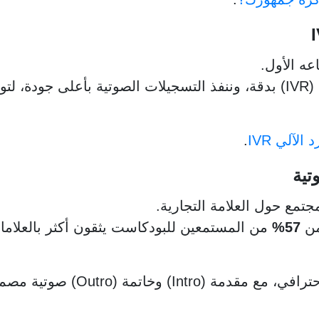
عه الأول.
، نكتب نصوص الرد الآلي (IVR) بدقة، وننفذ التسجيلات الصوتية بأع
الآلي IVR
.
تمع حول العلامة التجارية.
من
57%
من المستمعين للبودكاست يثقون أكثر بالعلاما
Out) صوتية مصممة لتعزيز صورة علامتك التجارية.