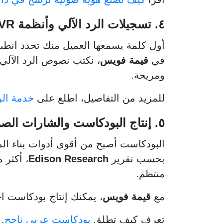
٤. تسجيلات الرد الآلي وأنظمة IVR
أول كلمة يسمعها العميل منك تحدد انطبا
في
قيمة فويس
ومريحة.
للمزيد من التفاصيل، اطلع على
خدمة الرد 
٥. إنتاج البودكاست والشارات الصوتية
البودكاست أصبح من أقوى أدوات بناء المج
بحسب تقرير
Edison Research
، أكثر 
منتظم.
مع
قيمة فويس
، يمكنك إنتاج بودكاست احترافي، مع مقدمة (Intro) وخاتمة (ro
تعرف كيف تطلق
بودكاست عربي ناجح
.