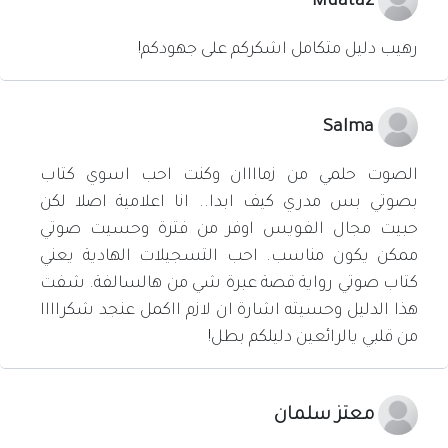
Muataz
رهيب دليل متكامل اشكركم على جهودكم!
Salma
الصوت حلمي من زماااان وكنت احب اسوي كتاب
بصوتي بس مدري كيف ابدا.. انا اعلامية اصلا لكن
حبيت مجال الفويس اوفر من فترة وحسيت صوتي
ممكن يكون مناسب. احب التسجيلات الهادية يعني
كتاب صوتي رواية قصة عبرة شي من هالسالفة. شفت
هذا الدليل وحسيته اشارة ان لازم ااكمل عنجد شكراااا
من قلبي يالرائعين دليلكم بطل!
معتز سلمان