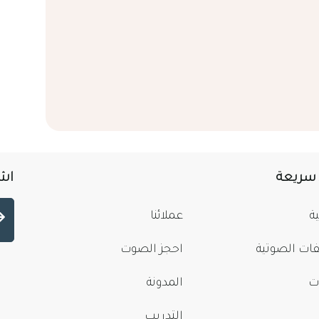
 سريعة
اشت
ة
عملائنا
فات الصوتية
احجز الصوت
ت
المدونة
التدريب