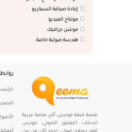
إعادة صياغة السيناريو
مونتاج الفيديو
موشن جرافيك
هندسة صوتية خاصة
روابط
الرئيسي
التصني
منصة قيمة فويس, أكبر منصة عربية
الأصوا
لخدمات التعليق الصوتي، فويس
اوفر، دوبلاج صوتي. احجز الآن من بينِ
أعمالنا