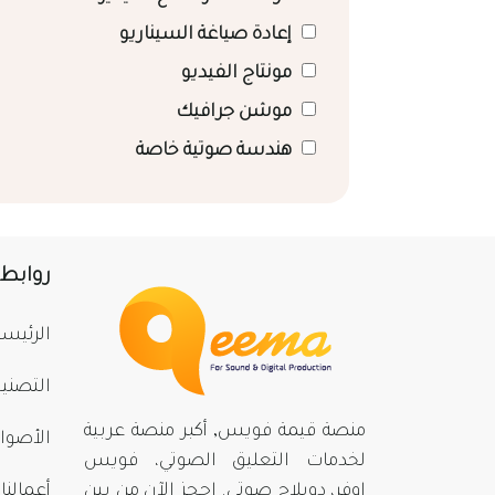
إعادة صياغة السيناريو
مونتاج الفيديو
موشن جرافيك
هندسة صوتية خاصة
روابط
الرئيسي
التصني
منصة قيمة فويس, أكبر منصة عربية
الأصوا
لخدمات التعليق الصوتي، فويس
اوفر، دوبلاج صوتي. احجز الآن من بينِ
أعمالنا