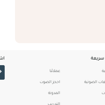
 سريعة
اشت
ة
عملائنا
فات الصوتية
احجز الصوت
ت
المدونة
التدريب