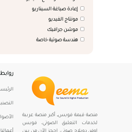
إعادة صياغة السيناريو
مونتاج الفيديو
موشن جرافيك
هندسة صوتية خاصة
روابط
الرئيسي
التصني
منصة قيمة فويس, أكبر منصة عربية
الأصوا
لخدمات التعليق الصوتي، فويس
اوفر، دوبلاج صوتي. احجز الآن من بينِ
أعمالنا