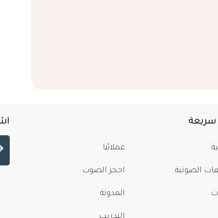
 سريعة
اشت
ة
عملائنا
فات الصوتية
احجز الصوت
ت
المدونة
التدريب