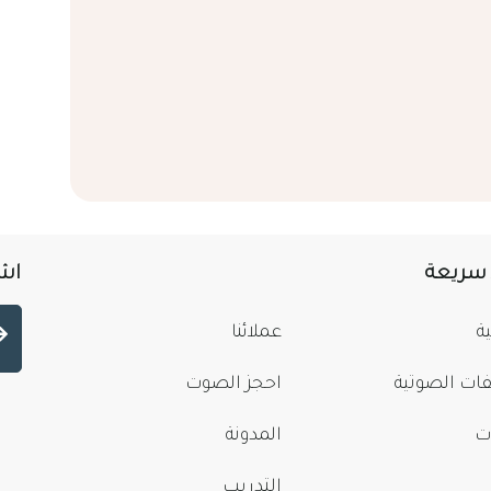
 سريعة
اشت
ة
عملائنا
فات الصوتية
احجز الصوت
ت
المدونة
التدريب