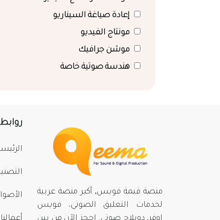
إعادة صياغة السيناريو
مونتاج الفيديو
موشن جرافيك
هندسة صوتية خاصة
روابط
الرئيسي
التصني
منصة قيمة فويس, أكبر منصة عربية
الأصوا
لخدمات التعليق الصوتي، فويس
اوفر، دوبلاج صوتي. احجز الآن من بينِ
أعمالنا