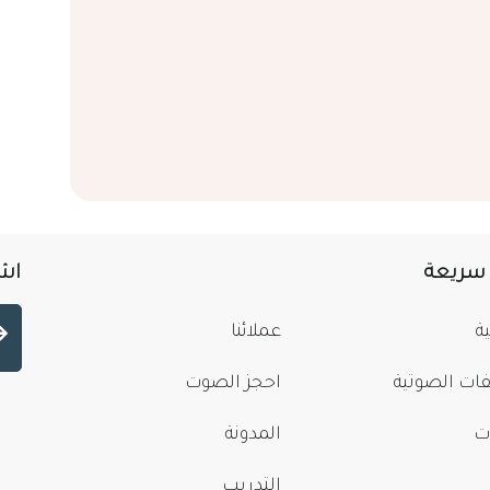
 سريعة
اشت
ة
عملائنا
فات الصوتية
احجز الصوت
ت
المدونة
التدريب