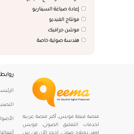
إعادة صياغة السيناريو
مونتاج الفيديو
موشن جرافيك
هندسة صوتية خاصة
روابط
الرئيسي
التصني
منصة قيمة فويس, أكبر منصة عربية
الأصوا
لخدمات التعليق الصوتي، فويس
اوفر، دوبلاج صوتي. احجز الآن من بينِ
أعمالنا