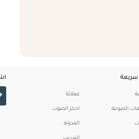
 سريعة
اشت
ة
عملائنا
فات الصوتية
احجز الصوت
ت
المدونة
التدريب