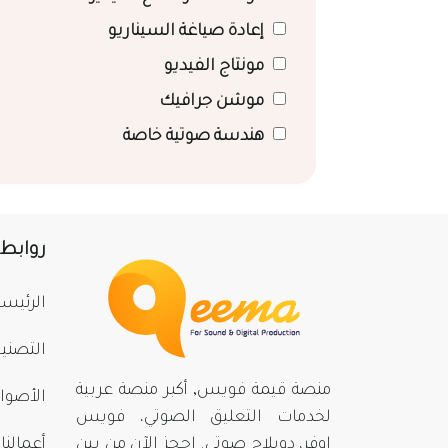
إعادة صياغة السيناريو
مونتاج الفيديو
موشن جرافيك
هندسة صوتية خاصة
روابط
الرئيسي
التصني
منصة قيمة فويس, أكبر منصة عربية
الأصوا
لخدمات التعليق الصوتي، فويس
اوفر، دوبلاج صوتي. احجز الآن من بينِ
أعمالنا