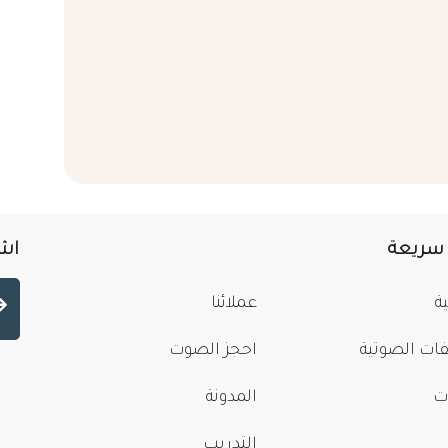
 سريعة
اشت
ة
عملائنا
فات الصوتية
احجز الصوت
ت
المدونة
التدريب