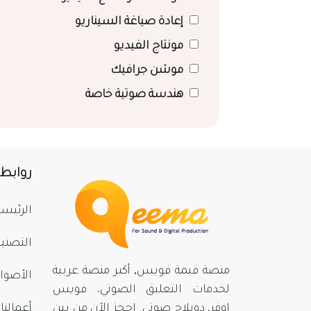
إعادة صياغة السيناريو
مونتاج الفيديو
موشن جرافيك
هندسة صوتية خاصة
روابط
الرئيسي
التصني
منصة قيمة فويس, أكبر منصة عربية
الأصوا
لخدمات التعليق الصوتي، فويس
اوفر، دوبلاج صوتي. احجز الآن من بينِ
أعمالنا