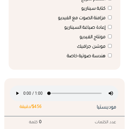
كتابة سيناريو
مزامنة الصوت مع الفيديو
إعادة صياغة السيناريو
مونتاج الفيديو
موشن جرافيك
هندسة صوتية خاصة
موديستيا
$456/دقيقة
عدد الكلمات
0
كلمة