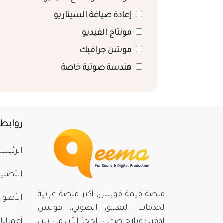
إعادة صياغة السيناريو
مونتاج الفيديو
موشن جرافيك
هندسة صوتية خاصة
روابط
الرئيسي
التصني
منصة قيمة فويس, أكبر منصة عربية
الأصوا
لخدمات التعليق الصوتي، فويس
اوفر، دوبلاج صوتي. احجز الآن من بينِ
أعمالنا