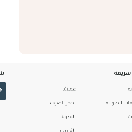
 سريعة
اشت
ة
عملائنا
فات الصوتية
احجز الصوت
ت
المدونة
التدريب