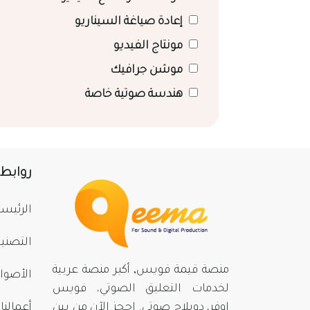
إعادة صياغة السيناريو
مونتاج الفيديو
موشن جرافيك
هندسة صوتية خاصة
روابط
الرئيسي
التصني
منصة قيمة فويس, أكبر منصة عربية
الأصوا
لخدمات التعليق الصوتي، فويس
اوفر، دوبلاج صوتي. احجز الآن من بينِ
أعمالنا