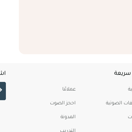
 سريعة
اشت
ة
عملائنا
فات الصوتية
احجز الصوت
ت
المدونة
التدريب