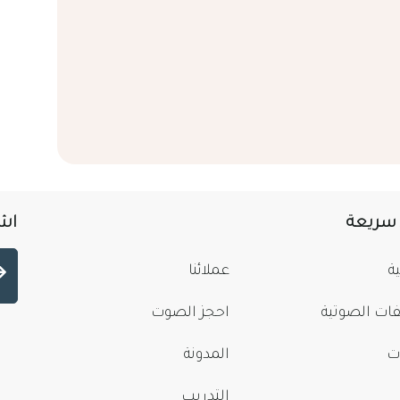
 سريعة
اشت
ة
عملائنا
فات الصوتية
احجز الصوت
ت
المدونة
التدريب