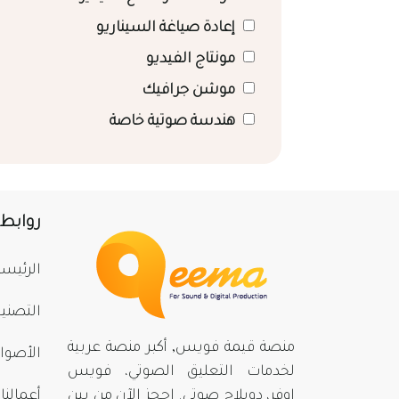
إعادة صياغة السيناريو
مونتاج الفيديو
موشن جرافيك
هندسة صوتية خاصة
روابط
الرئيسي
التصني
منصة قيمة فويس, أكبر منصة عربية
الأصوا
لخدمات التعليق الصوتي، فويس
اوفر، دوبلاج صوتي. احجز الآن من بينِ
أعمالنا