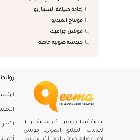
إعادة صياغة السيناريو
مونتاج الفيديو
موشن جرافيك
هندسة صوتية خاصة
روابط
الرئيسي
التصني
منصة قيمة فويس, أكبر منصة عربية
الأصوا
لخدمات التعليق الصوتي، فويس
اوفر، دوبلاج صوتي. احجز الآن من بينِ
أعمالنا