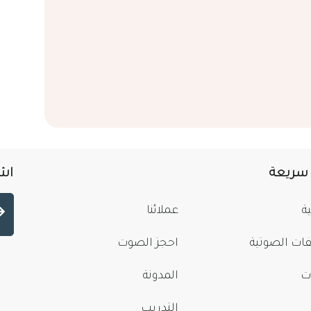
 سريعة
اشت
ة
عملائنا
فات الصوتية
احجز الصوت
ت
المدونة
التدريب