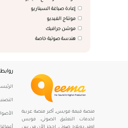
إعادة صياغة السيناريو
مونتاج الفيديو
موشن جرافيك
هندسة صوتية خاصة
روابط
الرئيسي
التصني
منصة قيمة فويس, أكبر منصة عربية
الأصوا
لخدمات التعليق الصوتي، فويس
اوفر، دوبلاج صوتي. احجز الآن من بينِ
أعمالنا