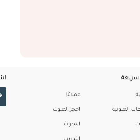
 سريعة
اشت
ة
عملائنا
فات الصوتية
احجز الصوت
ت
المدونة
التدريب