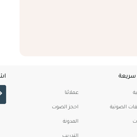
 سريعة
اشت
ة
عملائنا
فات الصوتية
احجز الصوت
ت
المدونة
التدريب