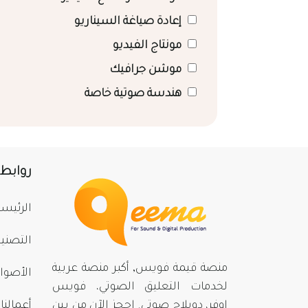
إعادة صياغة السيناريو
مونتاج الفيديو
موشن جرافيك
هندسة صوتية خاصة
روابط
الرئيسي
التصني
منصة قيمة فويس, أكبر منصة عربية
الأصوا
لخدمات التعليق الصوتي، فويس
اوفر، دوبلاج صوتي. احجز الآن من بينِ
أعمالنا