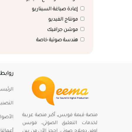
إعادة صياغة السيناريو
مونتاج الفيديو
موشن جرافيك
هندسة صوتية خاصة
روابط
الرئيسي
التصني
منصة قيمة فويس, أكبر منصة عربية
الأصوا
لخدمات التعليق الصوتي، فويس
اوفر، دوبلاج صوتي. احجز الآن من بينِ
أعمالنا