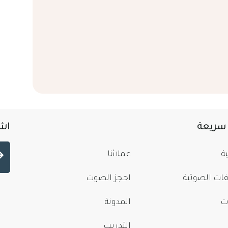
 سريعة
اشت
ة
عملائنا
فات الصوتية
احجز الصوت
ت
المدونة
التدريب