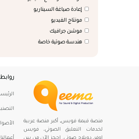
إعادة صياغة السيناريو
مونتاج الفيديو
موشن جرافيك
هندسة صوتية خاصة
روابط
الرئيسي
التصني
منصة قيمة فويس, أكبر منصة عربية
الأصوا
لخدمات التعليق الصوتي، فويس
اوفر، دوبلاج صوتي. احجز الآن من بينِ
أعمالنا