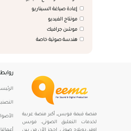
إعادة صياغة السيناريو
مونتاج الفيديو
موشن جرافيك
هندسة صوتية خاصة
روابط
الرئيسي
التصني
منصة قيمة فويس, أكبر منصة عربية
الأصوا
لخدمات التعليق الصوتي، فويس
اوفر، دوبلاج صوتي. احجز الآن من بينِ
أعمالنا