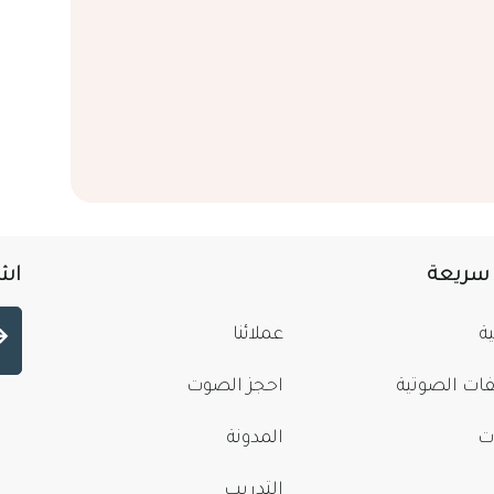
 سريعة
اشت
ة
عملائنا
فات الصوتية
احجز الصوت
ت
المدونة
التدريب