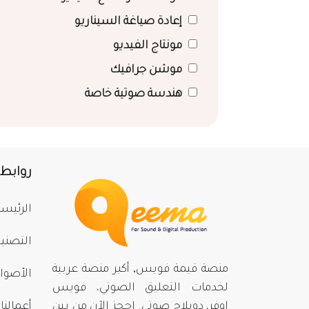
إعادة صياغة السيناريو
مونتاج الفيديو
موشن جرافيك
هندسة صوتية خاصة
روابط
الرئيسي
التصني
منصة قيمة فويس, أكبر منصة عربية
الأصوا
لخدمات التعليق الصوتي، فويس
اوفر، دوبلاج صوتي. احجز الآن من بينِ
أعمالنا