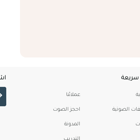
 سريعة
اشت
ة
عملائنا
فات الصوتية
احجز الصوت
ت
المدونة
التدريب