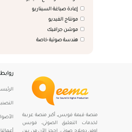
إعادة صياغة السيناريو
مونتاج الفيديو
موشن جرافيك
هندسة صوتية خاصة
روابط
الرئيسي
التصني
منصة قيمة فويس, أكبر منصة عربية
الأصوا
لخدمات التعليق الصوتي، فويس
اوفر، دوبلاج صوتي. احجز الآن من بينِ
أعمالنا