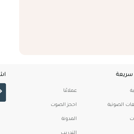
 سريعة
اشت
ة
عملائنا
فات الصوتية
احجز الصوت
ت
المدونة
التدريب