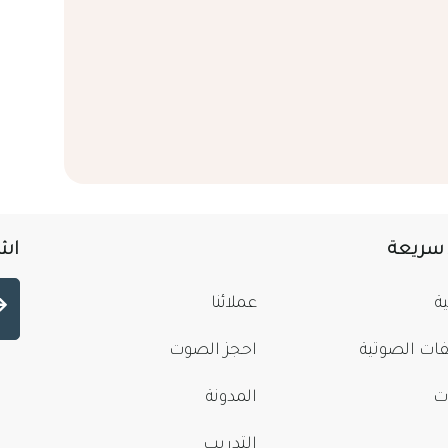
 سريعة
اشت
ة
عملائنا
فات الصوتية
احجز الصوت
ت
المدونة
التدريب