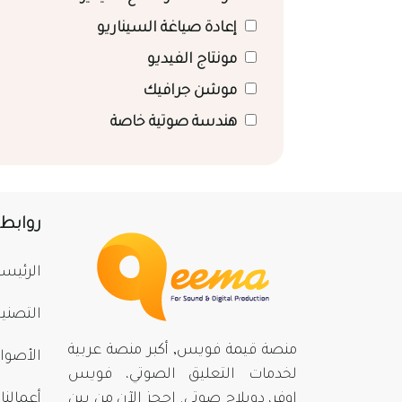
إعادة صياغة السيناريو
مونتاج الفيديو
موشن جرافيك
هندسة صوتية خاصة
روابط
الرئيسي
التصني
منصة قيمة فويس, أكبر منصة عربية
الأصوا
لخدمات التعليق الصوتي، فويس
اوفر، دوبلاج صوتي. احجز الآن من بينِ
أعمالنا