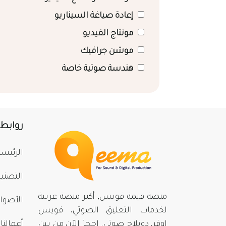
إعادة صياغة السيناريو
مونتاج الفيديو
موشن جرافيك
هندسة صوتية خاصة
روابط
الرئيسي
التصني
منصة قيمة فويس, أكبر منصة عربية
الأصوا
لخدمات التعليق الصوتي، فويس
اوفر، دوبلاج صوتي. احجز الآن من بينِ
أعمالنا