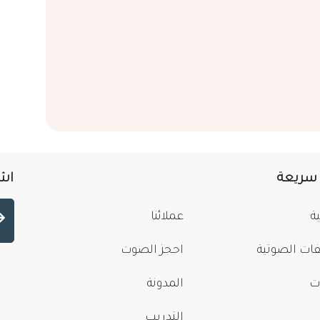
 سريعة
اشت
ة
عملائنا
فات الصوتية
احجز الصوت
ت
المدونة
التدريب