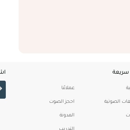
 سريعة
اشت
ة
عملائنا
فات الصوتية
احجز الصوت
ت
المدونة
التدريب