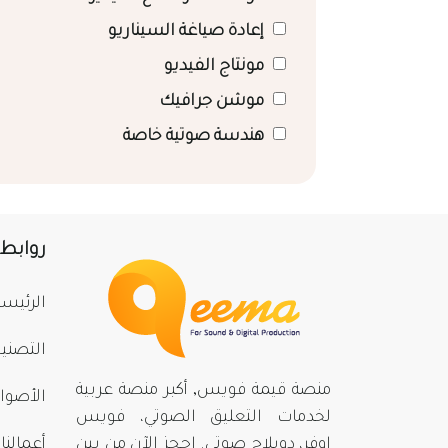
إعادة صياغة السيناريو
مونتاج الفيديو
موشن جرافيك
هندسة صوتية خاصة
روابط
الرئيسي
التصني
منصة قيمة فويس, أكبر منصة عربية
الأصوا
لخدمات التعليق الصوتي، فويس
اوفر، دوبلاج صوتي. احجز الآن من بينِ
أعمالنا