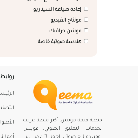
إعادة صياغة السيناريو
مونتاج الفيديو
موشن جرافيك
هندسة صوتية خاصة
روابط
الرئيسي
التصني
منصة قيمة فويس, أكبر منصة عربية
الأصوا
لخدمات التعليق الصوتي، فويس
اوفر، دوبلاج صوتي. احجز الآن من بينِ
أعمالنا