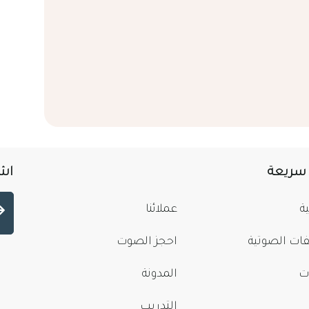
 سريعة
اشت
ة
عملائنا
فات الصوتية
احجز الصوت
ت
المدونة
التدريب