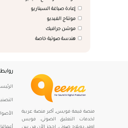
إعادة صياغة السيناريو
مونتاج الفيديو
موشن جرافيك
هندسة صوتية خاصة
روابط
الرئيسي
التصني
منصة قيمة فويس, أكبر منصة عربية
الأصوا
لخدمات التعليق الصوتي، فويس
اوفر، دوبلاج صوتي. احجز الآن من بينِ
أعمالنا