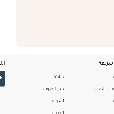
 سريعة
اشت
ة
عملائنا
فات الصوتية
احجز الصوت
ت
المدونة
التدريب