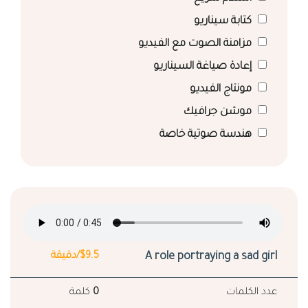
كتابة سيناريو
مزامنة الصوت مع الفيديو
إعادة صياغة السيناريو
مونتاج الفيديو
موشن جرافيك
هندسة صوتية خاصة
A role portraying a sad girl
$9.5/دقيقة
عدد الكلمات
0
كلمة