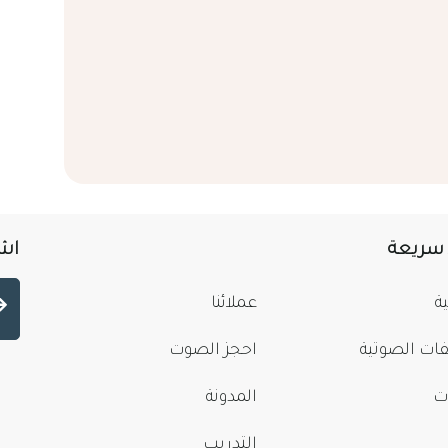
 سريعة
اشت
ة
عملائنا
فات الصوتية
احجز الصوت
ت
المدونة
التدريب