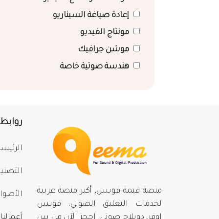
إعادة صياغة السيناريو
مونتاج الفيديو
موشن جرافيك
هندسة صوتية خاصة
روابط
الرئيسي
التصني
منصة قيمة فويس, أكبر منصة عربية
الأصوا
لخدمات التعليق الصوتي، فويس
اوفر، دوبلاج صوتي. احجز الآن من بينِ
أعمالنا