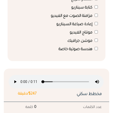
كتابة سيناريو
مزامنة الصوت مع الفيديو
إعادة صياغة السيناريو
مونتاج الفيديو
موشن جرافيك
هندسة صوتية خاصة
مخطط سكني
$247/دقيقة
عدد الكلمات
0
كلمة