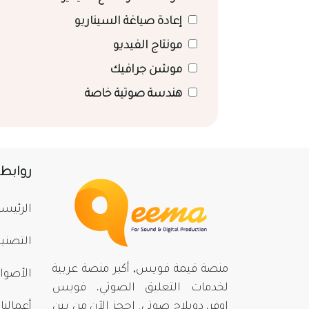
إعادة صياغة السيناريو
مونتاج الفيديو
موشن جرافيك
هندسة صوتية خاصة
روابط
الرئيسي
التصني
منصة قيمة فويس, أكبر منصة عربية
الأصوا
لخدمات التعليق الصوتي، فويس
اوفر، دوبلاج صوتي. احجز الآن من بينِ
أعمالنا