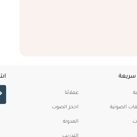
 سريعة
اشت
ة
عملائنا
فات الصوتية
احجز الصوت
ت
المدونة
التدريب