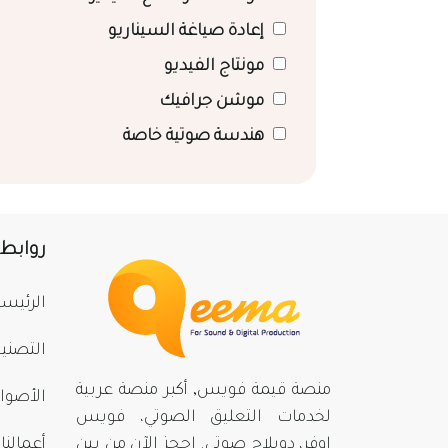
إعادة صياغة السيناريو
مونتاج الفيديو
موشن جرافيك
هندسة صوتية خاصة
روابط
الرئيسي
التصني
منصة قيمة فويس, أكبر منصة عربية
الأصوا
لخدمات التعليق الصوتي، فويس
اوفر، دوبلاج صوتي. احجز الآن من بينِ
أعمالنا