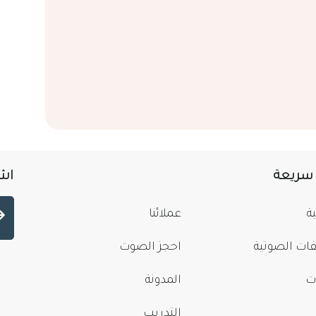
 سريعة
اشت
ة
عملائنا
فات الصوتية
احجز الصوت
ت
المدونة
التدريب