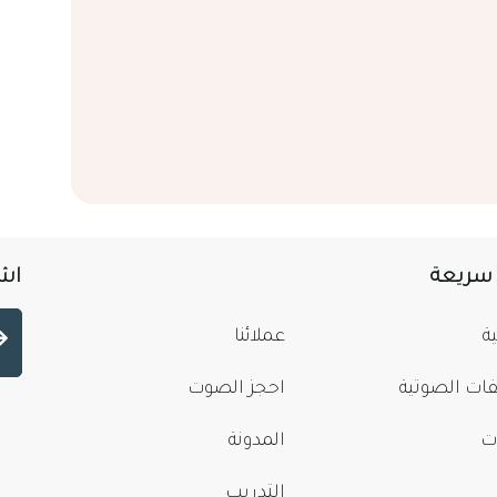
 سريعة
اشت
ة
عملائنا
فات الصوتية
احجز الصوت
ت
المدونة
التدريب