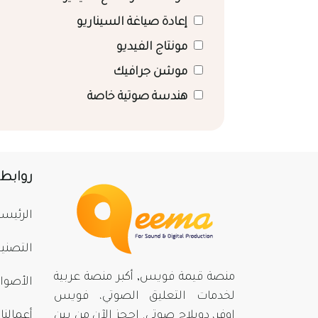
إعادة صياغة السيناريو
مونتاج الفيديو
موشن جرافيك
هندسة صوتية خاصة
روابط
الرئيسي
التصني
منصة قيمة فويس, أكبر منصة عربية
الأصوا
لخدمات التعليق الصوتي، فويس
اوفر، دوبلاج صوتي. احجز الآن من بينِ
أعمالنا