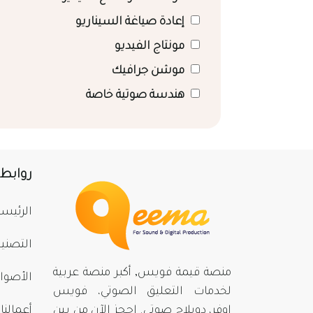
إعادة صياغة السيناريو
مونتاج الفيديو
موشن جرافيك
هندسة صوتية خاصة
روابط
الرئيسي
التصني
منصة قيمة فويس, أكبر منصة عربية
الأصوا
لخدمات التعليق الصوتي، فويس
اوفر، دوبلاج صوتي. احجز الآن من بينِ
أعمالنا