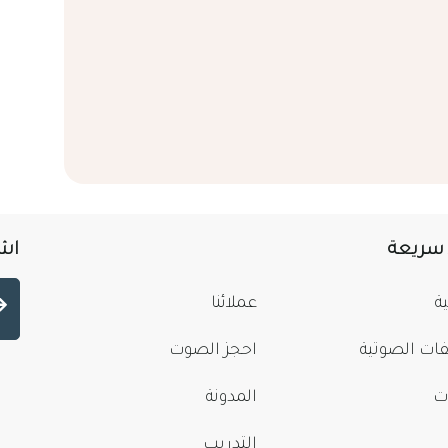
 سريعة
اشت
ة
عملائنا
فات الصوتية
احجز الصوت
ت
المدونة
التدريب