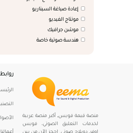
إعادة صياغة السيناريو
مونتاج الفيديو
موشن جرافيك
هندسة صوتية خاصة
روابط
الرئيسي
التصني
منصة قيمة فويس, أكبر منصة عربية
الأصوا
لخدمات التعليق الصوتي، فويس
اوفر، دوبلاج صوتي. احجز الآن من بينِ
أعمالنا