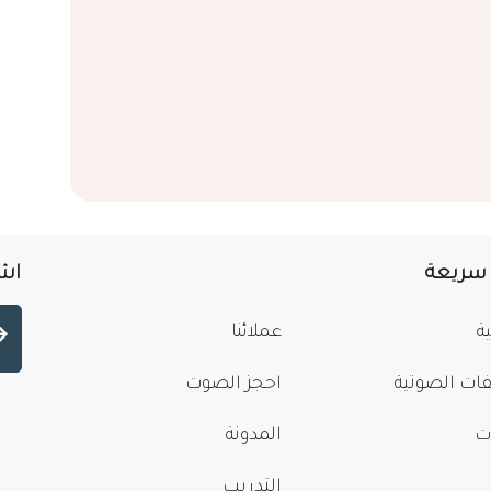
 سريعة
اشت
ة
عملائنا
فات الصوتية
احجز الصوت
ت
المدونة
التدريب