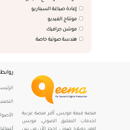
إعادة صياغة السيناريو
مونتاج الفيديو
موشن جرافيك
هندسة صوتية خاصة
روابط
الرئيسي
التصني
منصة قيمة فويس, أكبر منصة عربية
الأصوا
لخدمات التعليق الصوتي، فويس
اوفر، دوبلاج صوتي. احجز الآن من بينِ
أعمالنا