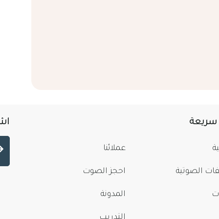
 سريعة
اشت
ة
عملائنا
فات الصوتية
احجز الصوت
ت
المدونة
التدريب