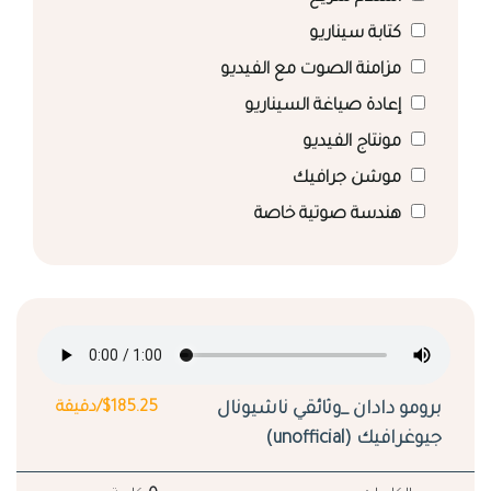
كتابة سيناريو
مزامنة الصوت مع الفيديو
إعادة صياغة السيناريو
مونتاج الفيديو
موشن جرافيك
هندسة صوتية خاصة
برومو دادان _وثائقي ناشيونال
$185.25/دقيقة
جيوغرافيك (unofficial)