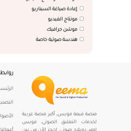
إعادة صياغة السيناريو
مونتاج الفيديو
موشن جرافيك
هندسة صوتية خاصة
روابط
الرئيسي
التصني
منصة قيمة فويس, أكبر منصة عربية
الأصوا
لخدمات التعليق الصوتي، فويس
اوفر، دوبلاج صوتي. احجز الآن من بينِ
أعمالنا