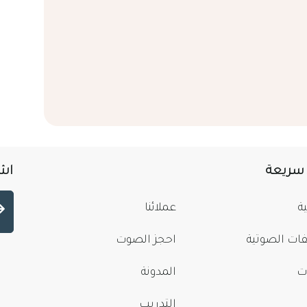
 سريعة
اشت
ة
عملائنا
فات الصوتية
احجز الصوت
ت
المدونة
التدريب