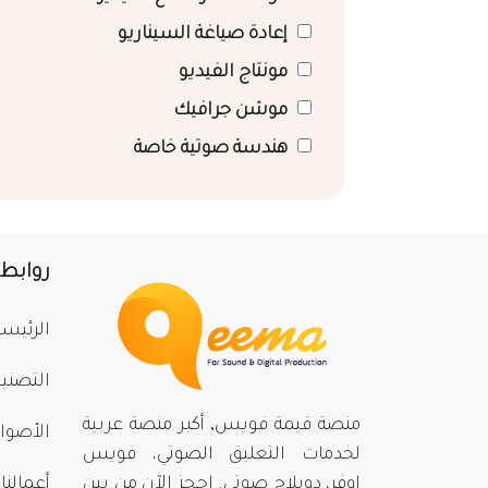
إعادة صياغة السيناريو
مونتاج الفيديو
موشن جرافيك
هندسة صوتية خاصة
روابط
الرئيسي
التصني
منصة قيمة فويس, أكبر منصة عربية
الأصوا
لخدمات التعليق الصوتي، فويس
اوفر، دوبلاج صوتي. احجز الآن من بينِ
أعمالنا