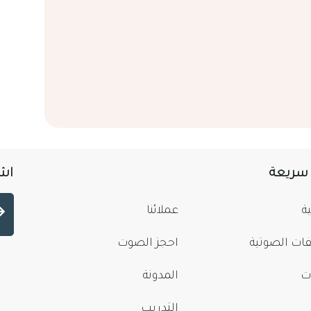
 سريعة
اشت
ة
عملائنا
فات الصوتية
احجز الصوت
ت
المدونة
التدريب