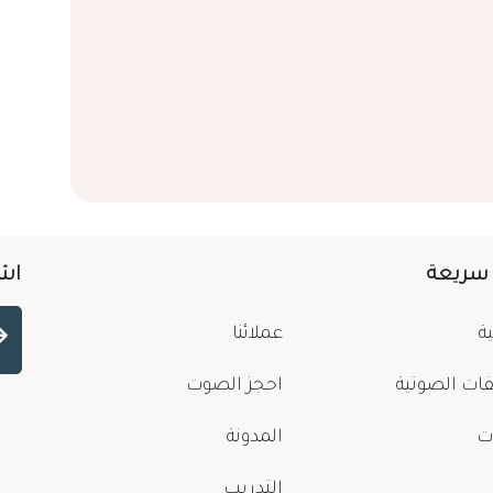
 سريعة
اشت
ة
عملائنا
فات الصوتية
احجز الصوت
ت
المدونة
التدريب