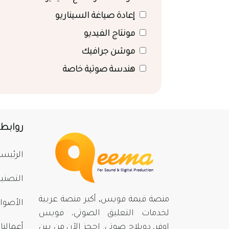
إعادة صياغة السيناريو
مونتاج الفيديو
موشن جرافيك
هندسة صوتية خاصة
روابط
الرئيسي
التصني
منصة قيمة فويس, أكبر منصة عربية
الأصوا
لخدمات التعليق الصوتي، فويس
اوفر، دوبلاج صوتي. احجز الآن من بينِ
أعمالنا