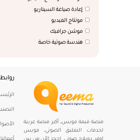
إعادة صياغة السيناريو
مونتاج الفيديو
موشن جرافيك
هندسة صوتية خاصة
روابط
الرئيسي
التصني
منصة قيمة فويس, أكبر منصة عربية
الأصوا
لخدمات التعليق الصوتي، فويس
اوفر، دوبلاج صوتي. احجز الآن من بينِ
أعمالنا