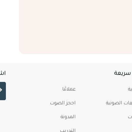
 سريعة
اشت
ة
عملائنا
فات الصوتية
احجز الصوت
ت
المدونة
التدريب