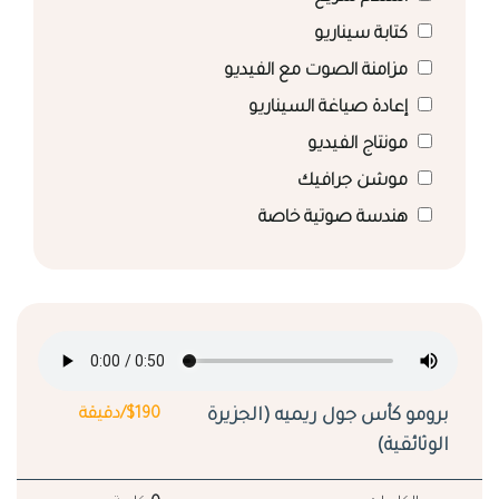
كتابة سيناريو
مزامنة الصوت مع الفيديو
إعادة صياغة السيناريو
مونتاج الفيديو
موشن جرافيك
هندسة صوتية خاصة
برومو كأس جول ريميه (الجزيرة
$190/دقيقة
الوثائقية)