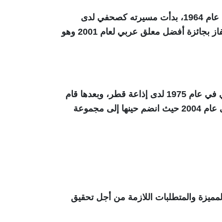
يصنف الجزائري حفيظ الدراجي اليوم على أنه أفضل المعلقين الرياضيين في الوطن العربي، وهو من ومواليد عام 1964، بدأت مسيرته كصحفي لدى
التلفزيون الجزائري وقد قضى ما يقارب ال 20 عاماً في العمل الصحفي قبل أن ينتقل إلى التعليق الرياضي ففاز بجائزة أفضل معلق عربي لعام 2001 وهو
يوسف سيف هو معلق رياضي قطري الجنسية من مواليد عام 1953، بدأ مسيرته في التعليق الصوتي الرياضي في عام 1975 لدى إذاعة قطر، وبعدها قام
بالانضمام إلى التلفزيون القطري في عام 1981، ومن ثم انتقل إلى قناة أوربت في عام 1994، وبقي فيها حتى عام 2004 حيث انضم حينها إلى مجموعة
مميزة والمتطلبات اللازمة من أجل تحقيق