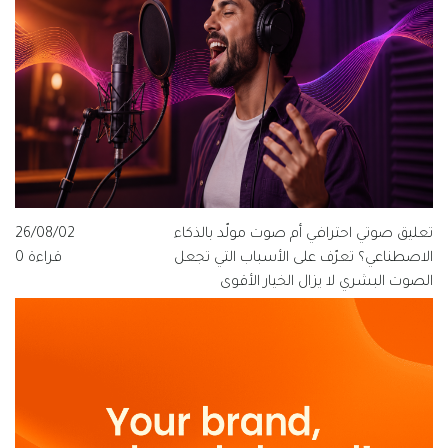
تعليق صوتي احترافي أم صوت مولّد بالذكاء
26/08/02
الاصطناعي؟ تعرّف على الأسباب التي تجعل
قراءة 0
الصوت البشري لا يزال الخيار الأقوى
للعلامات التجارية الناطقة بالعربية، ولماذا
تتبنى قيمة فويس شعار "الصوت الذي
يفهم العربية".