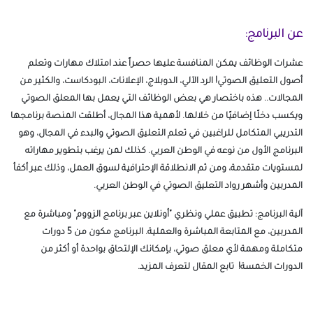
عن البرنامج:
عشرات الوظائف يمكن المنافسة عليها حصراً عند امتلاك مهارات وتعلم
أصول التعليق الصوتي!
الرد الآلي، الدوبلاج، الإعلانات، البودكاست، والكثير من
المجالات.. هذه باختصار هي بعض الوظائف التي يعمل بها المعلق الصوتي
ويكسب دخلًا إضافيًا من خلالها.
لأهمية هذا المجال، أطلقت المنصة برنامجها
التدريبي المتكامل للراغبين في تعلم التعليق الصوتي والبدء في المجال، وهو
البرنامج الأول من نوعه في الوطن العربي. كذلك لمن يرغب بتطوير مهاراته
لمستويات متقدمة، ومن ثم الانطلاقة الإحترافية لسوق العمل، وذلك عبر أكفأ
المدربين وأشهر رواد التعليق الصوتي في الوطن العربي.
آلية البرنامج: تطبيق عملي ونظري "أونلاين عبر برنامج الزووم" ومباشرة مع
المدربين، مع المتابعة المباشرة والعملية.
البرنامج مكون من 5 دورات
متكاملة ومهمة لأي معلق صوتي، بإمكانك الإلتحاق بواحدة أو أكثر من
الدورات الخمسة! تابع المقال لتعرف المزيد.