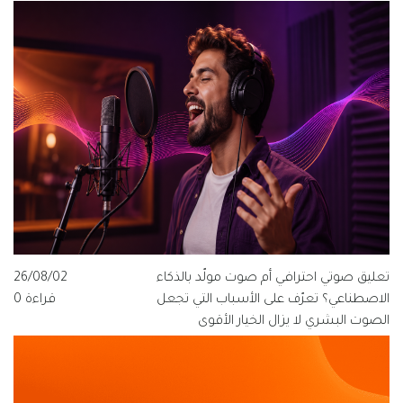
يعرفها كل مخرج ومنتج وفنان صوت.
تعليق صوتي احترافي أم صوت مولّد بالذكاء
26/08/02
الاصطناعي؟ تعرّف على الأسباب التي تجعل
قراءة 0
الصوت البشري لا يزال الخيار الأقوى
للعلامات التجارية الناطقة بالعربية، ولماذا
تتبنى قيمة فويس شعار "الصوت الذي
يفهم العربية".