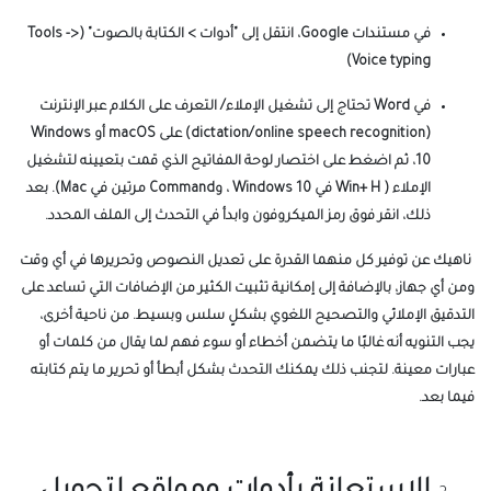
في مستندات Google، انتقل إلى "أدوات > الكتابة بالصوت" (Tools ->
Voice typing)
في Word تحتاج إلى تشغيل الإملاء/ التعرف على الكلام عبر الإنترنت
(dictation/online speech recognition) على macOS أو Windows
10، ثم اضغط على اختصار لوحة المفاتيح الذي قمت بتعيينه لتشغيل
الإملاء ( Win+ H في Windows 10 ، وCommand مرتين في Mac). بعد
ذلك، انقر فوق رمز الميكروفون وابدأ في التحدث إلى الملف المحدد.
ناهيك عن توفير كل منهما القدرة على تعديل النصوص وتحريرها في أي وقت
ومن أي جهاز، بالإضافة إلى إمكانية تثبيت الكثير من الإضافات التي تساعد على
التدقيق الإملائي والتصحيح اللغوي بشكلٍ سلس وبسيط.
من ناحية أخرى،
يجب التنويه أنه غالبًا ما يتضمن أخطاء أو سوء فهم لما يقال من كلمات أو
عبارات معينة. لتجنب ذلك يمكنك التحدث بشكل أبطأ أو تحرير ما يتم كتابته
فيما بعد.