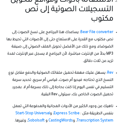
الاستعانة بأدوات ومواقع لتحويل
التسجيلات الصوتية إلى نص
مكتوب
Bear File converter
: يساعدك هذا البرنامج على نسخ الصوت إلى
نص مكتوب مع القدرة على الاستماع حتى إلى الأصوات التي تحيط بها
الضوضاء، ومع ذلك من الأفضل تحويل الملف الصوتي إلى صيغة
MP3 بدلاً من الإنترنت مباشرة، لأن البرنامج لا يسجل عبر الإنترنت لمدة
تزيد عن ثلاث دقائق.
Rev
: يسهل عليك مهمة تحميل ملفاتك الصوتية والدفع مقابل نوع
النسخ الذي تحتاجه: فيديو أم صوت، قياسي أم سريع، تحديد سرعة
التسليم في نفس اليوم إذا كنت بحاجة إلى ذلك بسرعة أم لا. بمجرد
تحميل الصوت الخاص بك، سيتولى Rev البقية.
ناهيك عن وجود الكثير من الأدوات المجانية والمدفوعة التي تعمل
بنفس الطريقة مثل :
Express Scribe
، و
Start-Stop Universal
Transcription System
، و
CastingWords
و
Sobolsoft
، وغيرها.