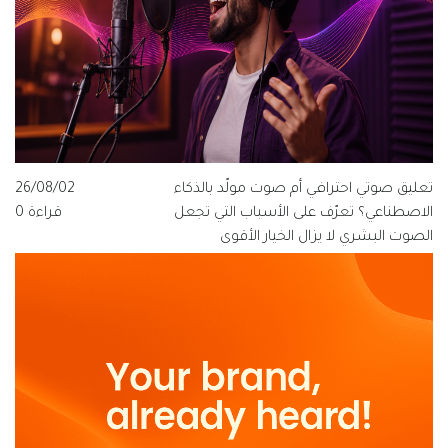
تعليق صوتي احترافي أم صوت مولّد بالذكاء
26/08/02
الاصطناعي؟ تعرّف على الأسباب التي تجعل
قراءة 0
الصوت البشري لا يزال الخيار الأقوى
للعلامات التجارية الناطقة بالعربية، ولماذا
تتبنى قيمة فويس شعار "الصوت الذي
يفهم العربية".