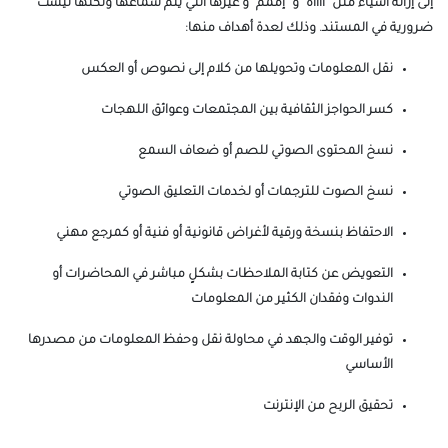
إلى إزالة أشياء مثل "آآآآه" و "إممم" و غيرها التي يتم سماعها ولكنها ليست
ضرورية في المستند. وذلك لعدة أهداف منها:
نقل المعلومات وتحويلها من كلام إلى نصوص أو العكس
كسر الحواجز الثقافية بين المجتمعات وعوائق اللهجات
نسخ المحتوى الصوتي للصم أو ضعاف السمع
نسخ الصوت للترجمات أو لخدمات التعليق الصوتي
الاحتفاظ بنسخة ورقية لأغراض قانونية أو فنية أو كمرجع مهني
التعويض عن كتابة الملاحظات بشكلٍ مباشر في المحاضرات أو
الندوات وفقدان الكثير من المعلومات
توفير الوقت والجهد في محاولة نقل وحفظ المعلومات من مصدرها
الأساسي
تحقيق الربح من الإنترنت